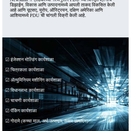
डिझाईन, विकास आणि उत्पादनामध्ये आपली ताकद विकसित केली
आहे आणि यूएसए, युरोप, ऑस्ट्रियन, दक्षिण अमेरिका आणि
आशियामध्ये PDU ची चांगली विक्री केली आहे.
☑ इंजेक्शन मोल्डिंग कार्यशाळा
☑ चित्रकला कार्यशाळा
☑ ॲल्युमिनियम मशीनिंग कार्यशाळा
☑ विधानसभा कार्यशाळा
☑ चाचणी कार्यशाळा
☑ पॅकिंग कार्यशाळा
☑ गोदामे (कच्चा माल, अर्ध-उत्पादन, तयार उत्पादन)