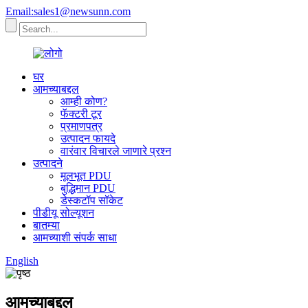
Email:sales1@newsunn.com
घर
आमच्याबद्दल
आम्ही कोण?
फॅक्टरी टूर
प्रमाणपत्र
उत्पादन फायदे
वारंवार विचारले जाणारे प्रश्न
उत्पादने
मूलभूत PDU
बुद्धिमान PDU
डेस्कटॉप सॉकेट
पीडीयू सोल्यूशन
बातम्या
आमच्याशी संपर्क साधा
English
आमच्याबद्दल