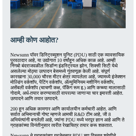
आम्ही कोण आहोत?
Newsunn पॉवर डिस्ट्रिब्युशन युनिट (PDU) साठी एक व्यावसायिक
पुरवठादार आहे, या उद्योगात 10 वर्षांहून अधिक काळ आहे. आम्ही
निंगबो बंदराजवळील सिडॉन्ग इंडस्ट्रियल झोन, सिक्सी सिटी येथे
असलेल्या मोठ्या उत्पादन बेसमध्ये गुंतवणूक केली आहे. संपूर्ण
कारखाना 30,000 चौरस मीटर क्षेत्र व्यापलेला आहे, ज्यामध्ये इंजेक्शन
मोल्डिंग वर्कशॉप, पेंटिंग वर्कशॉप, ॲल्युमिनियम मशीनिंग वर्कशॉप,
असेंबली वर्कशॉप (चाचणी कक्ष, पॅकिंग रूम इ.) आणि कच्च्या मालासाठी
गोदामे, अर्ध-तयार करण्यासाठी वापरल्या जाणाऱ्या चार इमारती आहेत.
उत्पादने आणि तयार उत्पादने.
200 हून अधिक कामगार आणि कार्यालयीन कर्मचारी आहेत. आणि
सर्वात अभिमानाची गोष्ट म्हणजे आमची R&D टीम आहे, जी 8
अभियंत्यांनी बनलेली आहे, ज्यांना PDU मध्ये भरपूर ज्ञान आहे आणि ते
ग्राहकांच्या विनंतीनुसार त्वरीत रेखाचित्र तयार करू शकतात.
Newsunn ने ग्राहकांच्या गरजेनुसार PDU च्या विस्तृत श्रेणीचे